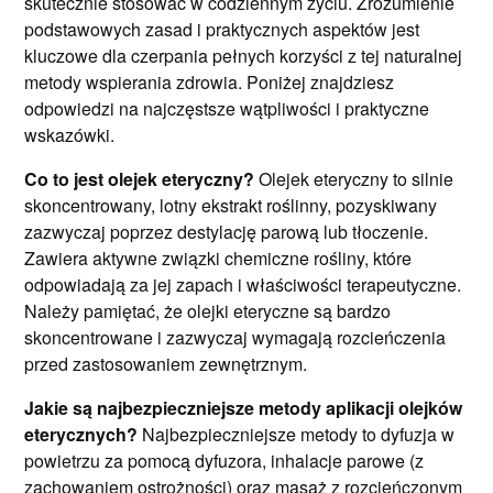
skutecznie stosować w codziennym życiu. Zrozumienie
podstawowych zasad i praktycznych aspektów jest
kluczowe dla czerpania pełnych korzyści z tej naturalnej
metody wspierania zdrowia. Poniżej znajdziesz
odpowiedzi na najczęstsze wątpliwości i praktyczne
wskazówki.
Co to jest olejek eteryczny?
Olejek eteryczny to silnie
skoncentrowany, lotny ekstrakt roślinny, pozyskiwany
zazwyczaj poprzez destylację parową lub tłoczenie.
Zawiera aktywne związki chemiczne rośliny, które
odpowiadają za jej zapach i właściwości terapeutyczne.
Należy pamiętać, że olejki eteryczne są bardzo
skoncentrowane i zazwyczaj wymagają rozcieńczenia
przed zastosowaniem zewnętrznym.
Jakie są najbezpieczniejsze metody aplikacji olejków
eterycznych?
Najbezpieczniejsze metody to dyfuzja w
powietrzu za pomocą dyfuzora, inhalacje parowe (z
zachowaniem ostrożności) oraz masaż z rozcieńczonym