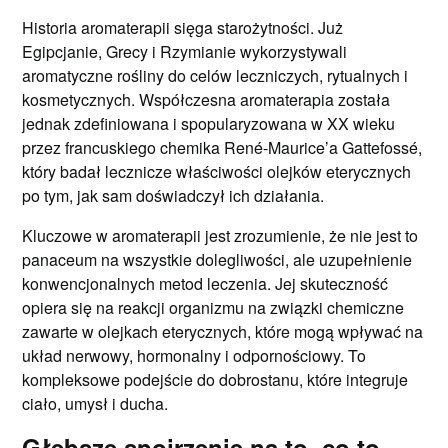
Historia aromaterapii sięga starożytności. Już
Egipcjanie, Grecy i Rzymianie wykorzystywali
aromatyczne rośliny do celów leczniczych, rytualnych i
kosmetycznych. Współczesna aromaterapia została
jednak zdefiniowana i spopularyzowana w XX wieku
przez francuskiego chemika René-Maurice’a Gattefossé,
który badał lecznicze właściwości olejków eterycznych
po tym, jak sam doświadczył ich działania.
Kluczowe w aromaterapii jest zrozumienie, że nie jest to
panaceum na wszystkie dolegliwości, ale uzupełnienie
konwencjonalnych metod leczenia. Jej skuteczność
opiera się na reakcji organizmu na związki chemiczne
zawarte w olejkach eterycznych, które mogą wpływać na
układ nerwowy, hormonalny i odpornościowy. To
kompleksowe podejście do dobrostanu, które integruje
ciało, umysł i ducha.
Głębsze spojrzenie na to, co to