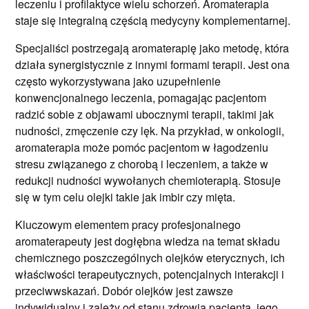
leczeniu i profilaktyce wielu schorzeń. Aromaterapia
staje się integralną częścią medycyny komplementarnej.
Specjaliści postrzegają aromaterapię jako metodę, która
działa synergistycznie z innymi formami terapii. Jest ona
często wykorzystywana jako uzupełnienie
konwencjonalnego leczenia, pomagając pacjentom
radzić sobie z objawami ubocznymi terapii, takimi jak
nudności, zmęczenie czy lęk. Na przykład, w onkologii,
aromaterapia może pomóc pacjentom w łagodzeniu
stresu związanego z chorobą i leczeniem, a także w
redukcji nudności wywołanych chemioterapią. Stosuje
się w tym celu olejki takie jak imbir czy mięta.
Kluczowym elementem pracy profesjonalnego
aromaterapeuty jest dogłębna wiedza na temat składu
chemicznego poszczególnych olejków eterycznych, ich
właściwości terapeutycznych, potencjalnych interakcji i
przeciwwskazań. Dobór olejków jest zawsze
indywidualny i zależy od stanu zdrowia pacjenta, jego