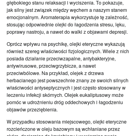
głębokiego stanu relaksacji i wyciszenia. To pokazuje,
jak silny jest związek między węchem a naszym stanem
emocjonalnym. Aromaterapia wykorzystuje tę zależność,
stosując odpowiednie olejki do łagodzenia stresu, lęku,
poprawy nastroju, a nawet do walki z objawami depresji.
Oprócz wpływu na psychikę, olejki eteryczne wykazują
również szereg właściwości fizjologicznych. Wiele z nich
posiada działanie przeciwzapalne, antybakteryjne,
antywirusowe, przeciwgrzybicze, a nawet
przeciwbólowe. Na przykład, olejek z drzewa
herbacianego jest powszechnie znany ze swoich silnych
właściwości antyseptycznych i jest często stosowany w
leczeniu infekcji skórnych. Olejek eukaliptusowy może
pomóc w udrożnieniu dróg oddechowych i łagodzeniu
objawów przeziębienia.
W przypadku stosowania miejscowego, olejki eteryczne
rozcieńczone w oleju bazowym są wchłaniane przez