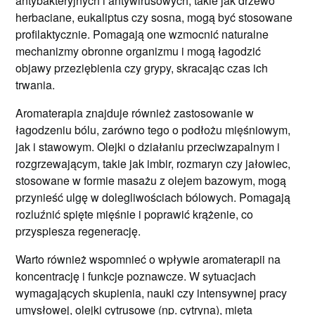
antybakteryjnych i antywirusowych, takie jak drzewo
herbaciane, eukaliptus czy sosna, mogą być stosowane
profilaktycznie. Pomagają one wzmocnić naturalne
mechanizmy obronne organizmu i mogą łagodzić
objawy przeziębienia czy grypy, skracając czas ich
trwania.
Aromaterapia znajduje również zastosowanie w
łagodzeniu bólu, zarówno tego o podłożu mięśniowym,
jak i stawowym. Olejki o działaniu przeciwzapalnym i
rozgrzewającym, takie jak imbir, rozmaryn czy jałowiec,
stosowane w formie masażu z olejem bazowym, mogą
przynieść ulgę w dolegliwościach bólowych. Pomagają
rozluźnić spięte mięśnie i poprawić krążenie, co
przyspiesza regenerację.
Warto również wspomnieć o wpływie aromaterapii na
koncentrację i funkcje poznawcze. W sytuacjach
wymagających skupienia, nauki czy intensywnej pracy
umysłowej, olejki cytrusowe (np. cytryna), mięta