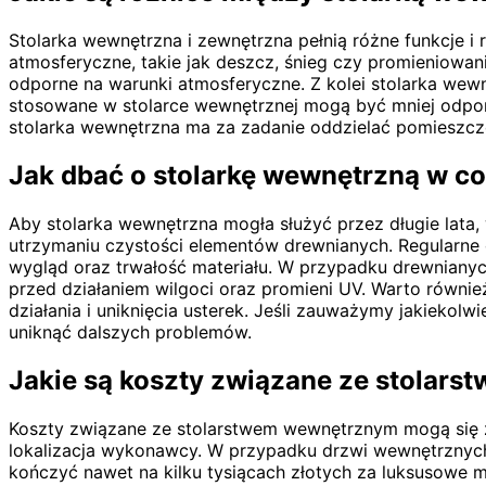
Stolarka wewnętrzna i zewnętrzna pełnią różne funkcje i
atmosferyczne, takie jak deszcz, śnieg czy promieniowan
odporne na warunki atmosferyczne. Z kolei stolarka wewn
stosowane w stolarce wewnętrznej mogą być mniej odporne
stolarka wewnętrzna ma za zadanie oddzielać pomieszcze
Jak dbać o stolarkę wewnętrzną w 
Aby stolarka wewnętrzna mogła służyć przez długie lata,
utrzymaniu czystości elementów drewnianych. Regularne
wygląd oraz trwałość materiału. W przypadku drewnianyc
przed działaniem wilgoci oraz promieni UV. Warto równi
działania i uniknięcia usterek. Jeśli zauważymy jakiekolw
uniknąć dalszych problemów.
Jakie są koszty związane ze stolar
Koszty związane ze stolarstwem wewnętrznym mogą się zn
lokalizacja wykonawcy. W przypadku drzwi wewnętrznyc
kończyć nawet na kilku tysiącach złotych za luksusowe