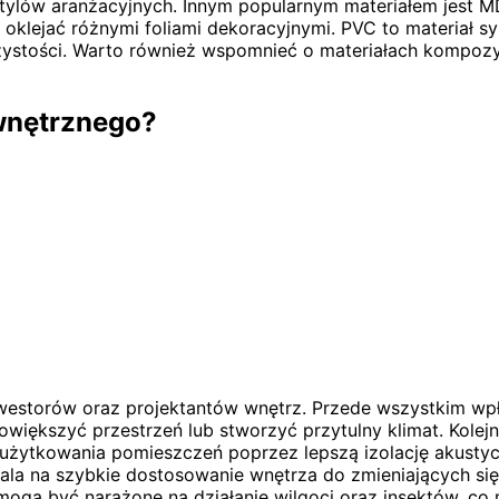
ylów aranżacyjnych. Innym popularnym materiałem jest MDF
klejać różnymi foliami dekoracyjnymi. PVC to materiał sy
zystości. Warto również wspomnieć o materiałach kompozy
ewnętrznego?
nwestorów oraz projektantów wnętrz. Przede wszystkim wpł
większyć przestrzeń lub stworzyć przytulny klimat. Kolejn
ytkowania pomieszczeń poprzez lepszą izolację akustycz
la na szybkie dostosowanie wnętrza do zmieniających się
ogą być narażone na działanie wilgoci oraz insektów, co