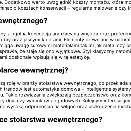
je. Dodatkowo warto uwzględnić koszty montażu, które mo
minać o kosztach konserwacji – regularne malowanie czy 
 wewnętrznego?
ny z ogólną koncepcją aranżacyjną wnętrza oraz preferen
 formy oraz jasnymi kolorami. Elementy drewniane w natural
przyciąga uwagę surowymi materiałami takimi jak metal czy
prawia, że staje się ono wyjątkowe. Styl klasyczny natomia
mi doskonale wpisują się w tę estetykę.
olarce wewnętrznej?
zą rolę w branży stolarstwa wewnętrznego, co przekłada 
h trendów jest automatyka domowa – inteligentne systemy
tu. Takie rozwiązania zwiększają bezpieczeństwo oraz ko
pory dnia czy warunków pogodowych. Kolejnym interesując
 one wysoką odpornością na wilgoć oraz uszkodzenia mech
ące stolarstwa wewnętrznego?