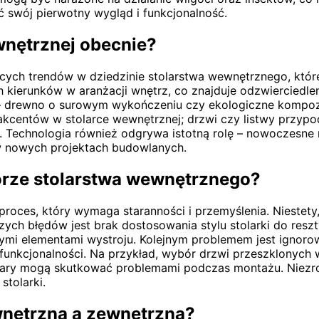
 swój pierwotny wygląd i funkcjonalność.
wnętrznej obecnie?
ących trendów w dziedzinie stolarstwa wewnętrznego, któ
h kierunków w aranżacji wnętrz, co znajduje odzwierciedl
e – drewno o surowym wykończeniu czy ekologiczne kompo
akcentów w stolarce wewnętrznej; drzwi czy listwy przy
Technologia również odgrywa istotną rolę – nowoczesne r
 w nowych projektach budowlanych.
borze stolarstwa wewnętrznego?
roces, który wymaga staranności i przemyślenia. Niestety
ch błędów jest brak dostosowania stylu stolarki do reszt
nymi elementami wystroju. Kolejnym problemem jest ignor
 o funkcjonalności. Na przykład, wybór drzwi przeszklonyc
iary mogą skutkować problemami podczas montażu. Niezroz
stolarki.
wnętrzną a zewnętrzną?