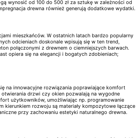
gą wynosić od 100 do 500 zł za sztukę w zależności od
impregnacja drewna również generują dodatkowe wydatki.
cjami mieszkańców. W ostatnich latach bardzo popularny
nych odcieniach doskonale wpisują się w ten trend,
 beton połączonymi z drewnem o ciemniejszych barwach.
st opiera się na elegancji i bogatych zdobieniach;
się na innowacyjne rozwiązania poprawiające komfort
 otwierania drzwi czy okien pozwalają na wygodne
mfort użytkowników, umożliwiając np. programowanie
ym kierunkiem rozwoju są materiały kompozytowe łączące
aniczne przy zachowaniu estetyki naturalnego drewna.