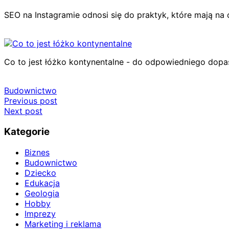
SEO na Instagramie odnosi się do praktyk, które mają na 
Co to jest łóżko kontynentalne - do odpowiedniego dop
Budownictwo
Nawigacja
Previous post
Next post
wpisu
Kategorie
Biznes
Budownictwo
Dziecko
Edukacja
Geologia
Hobby
Imprezy
Marketing i reklama