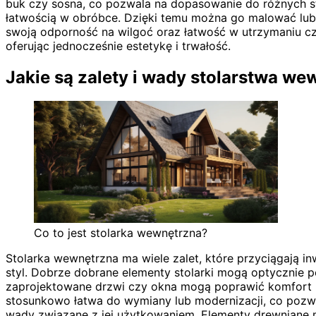
buk czy sosna, co pozwala na dopasowanie do różnych st
łatwością w obróbce. Dzięki temu można go malować lub o
swoją odporność na wilgoć oraz łatwość w utrzymaniu c
oferując jednocześnie estetykę i trwałość.
Jakie są zalety i wady stolarstwa w
Co to jest stolarka wewnętrzna?
Stolarka wewnętrzna ma wiele zalet, które przyciągają i
styl. Dobrze dobrane elementy stolarki mogą optycznie po
zaprojektowane drzwi czy okna mogą poprawić komfort uż
stosunkowo łatwa do wymiany lub modernizacji, co pozwa
wady związane z jej użytkowaniem. Elementy drewniane m