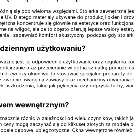
 różnią się pod wieloma względami. Stolarka zewnętrzna je
ie UV. Dlatego materiały używane do produkcji okien i dr
ętrzna koncentruje się głównie na estetyce oraz funkcjona
 na wilgoć, ale za to często oferują lepsze walory estety
nia i zapewniać komfort akustyczny, podczas gdy stolark
codziennym użytkowaniu?
 ważne jest jej odpowiednie użytkowanie oraz regularna k
 odkurzanie oraz przecieranie wilgotną szmatką pomoże u
h drzwi czy okien warto stosować specjalne preparaty do 
eż zwrócić uwagę na zawiasy oraz mechanizmy otwierania 
iek uszkodzenia, takie jak pęknięcia czy odpryski farby, wa
stwem wewnętrznym?
acznie różnić w zależności od wielu czynników, takich ja
h ceny mogą zaczynać się od kilkuset złotych za model
 modele dębowe lub egzotyczne. Okna wewnętrzne również 