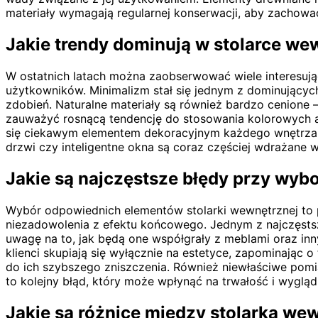
materiały wymagają regularnej konserwacji, aby zachować
Jakie trendy dominują w stolarce we
W ostatnich latach można zaobserwować wiele interesuj
użytkowników. Minimalizm stał się jednym z dominującyc
zdobień. Naturalne materiały są również bardzo cenion
zauważyć rosnącą tendencję do stosowania kolorowych 
się ciekawym elementem dekoracyjnym każdego wnętrza. 
drzwi czy inteligentne okna są coraz częściej wdrażane
Jakie są najczęstsze błędy przy wy
Wybór odpowiednich elementów stolarki wewnętrznej to p
niezadowolenia z efektu końcowego. Jednym z najczęstszy
uwagę na to, jak będą one współgrały z meblami oraz in
klienci skupiają się wyłącznie na estetyce, zapominając
do ich szybszego zniszczenia. Również niewłaściwe pom
to kolejny błąd, który może wpłynąć na trwałość i wygląd 
Jakie są różnice między stolarką we