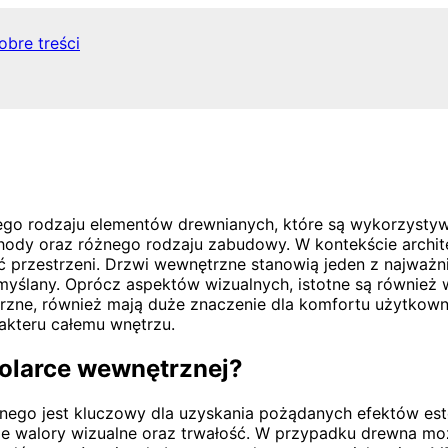
obre treści
iego rodzaju elementów drewnianych, które są wykorzyst
schody oraz różnego rodzaju zabudowy. W kontekście archit
ć przestrzeni. Drzwi wewnętrzne stanowią jeden z najważn
yślany. Oprócz aspektów wizualnych, istotne są również w
rzne, również mają duże znaczenie dla komfortu użytkown
rakteru całemu wnętrzu.
tolarce wewnętrznej?
ego jest kluczowy dla uzyskania pożądanych efektów este
e walory wizualne oraz trwałość. W przypadku drewna moż