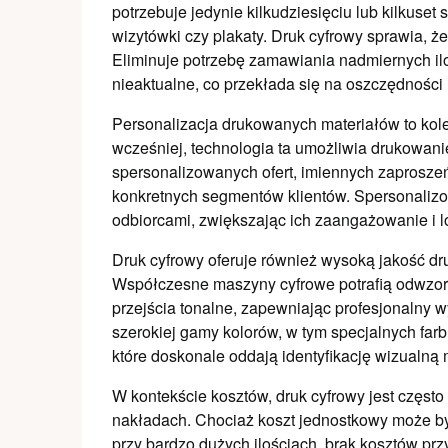
potrzebuje jedynie kilkudziesięciu lub kilkuset 
wizytówki czy plakaty. Druk cyfrowy sprawia, 
Eliminuje potrzebę zamawiania nadmiernych ilo
nieaktualne, co przekłada się na oszczędności
Personalizacja drukowanych materiałów to kol
wcześniej, technologia ta umożliwia drukowan
spersonalizowanych ofert, imiennych zaprosze
konkretnych segmentów klientów. Spersonalizow
odbiorcami, zwiększając ich zaangażowanie i l
Druk cyfrowy oferuje również wysoką jakość d
Współczesne maszyny cyfrowe potrafią odwzoro
przejścia tonalne, zapewniając profesjonalny
szerokiej gamy kolorów, w tym specjalnych far
które doskonale oddają identyfikację wizualną 
W kontekście kosztów, druk cyfrowy jest często
nakładach. Chociaż koszt jednostkowy może by
przy bardzo dużych ilościach, brak kosztów przy