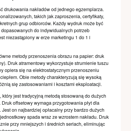
ość drukowania nakładów od jednego egzemplarza.
onalizowanych, takich jak zaproszenia, certyfikaty,
nkretnych grup odbiorców. Każdy wydruk może być
h i dopasowanych do indywidualnych potrzeb
est niezastąpiony w erze marketingu 1 do 1 i
ówne metody przenoszenia obrazu na papier: druk
zny). Druk atramentowy wykorzystuje strumienie tuszu
y opiera się na elektrostatycznym przenoszeniu
ny ciepłem. Obie metody charakteryzują się wysoką
óżnią się zastosowaniami i kosztami eksploatacji.
 który jest tradycyjną metodą stosowaną do dużych
 Druk offsetowy wymaga przygotowania płyt dla
. Jest on najbardziej opłacalny przy bardzo dużych
t jednostkowy spada wraz ze wzrostem nakładu. Druk
znie przy mniejszych i średnich seriach, eliminując
wykonanie.