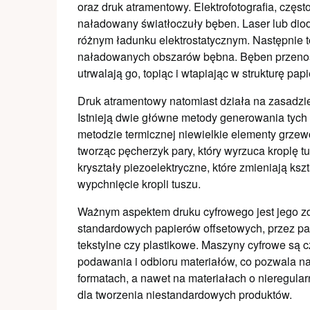
oraz druk atramentowy. Elektrofotografia, częs
naładowany światłoczuły bęben. Laser lub diod
różnym ładunku elektrostatycznym. Następnie to
naładowanych obszarów bębna. Bęben przenosi 
utrwalają go, topiąc i wtapiając w strukturę papi
Druk atramentowy natomiast działa na zasadzie
Istnieją dwie główne metody generowania tych kr
metodzie termicznej niewielkie elementy grze
tworząc pęcherzyk pary, który wyrzuca kroplę t
kryształy piezoelektryczne, które zmieniają k
wypchnięcie kropli tuszu.
Ważnym aspektem druku cyfrowego jest jego zd
standardowych papierów offsetowych, przez papi
tekstylne czy plastikowe. Maszyny cyfrowe s
podawania i odbioru materiałów, co pozwala n
formatach, a nawet na materiałach o nieregula
dla tworzenia niestandardowych produktów.