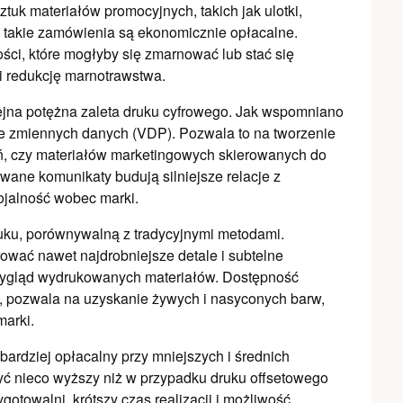
sztuk materiałów promocyjnych, takich jak ulotki,
że takie zamówienia są ekonomicznie opłacalne.
ści, które mogłyby się zmarnować lub stać się
 i redukcję marnotrawstwa.
ejna potężna zaleta druku cyfrowego. Jak wspomniano
ie zmiennych danych (VDP). Pozwala to na tworzenie
ń, czy materiałów marketingowych skierowanych do
ane komunikaty budują silniejsze relacje z
ojalność wobec marki.
ruku, porównywalną z tradycyjnymi metodami.
wać nawet najdrobniejsze detale i subtelne
 wygląd wydrukowanych materiałów. Dostępność
b, pozwala na uzyskanie żywych i nasyconych barw,
marki.
 bardziej opłacalny przy mniejszych i średnich
ć nieco wyższy niż w przypadku druku offsetowego
gotowalni, krótszy czas realizacji i możliwość