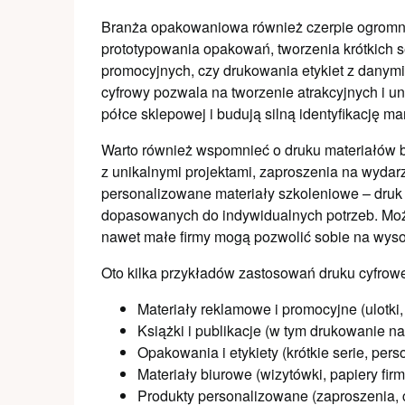
Branża opakowaniowa również czerpie ogromne
prototypowania opakowań, tworzenia krótkich 
promocyjnych, czy drukowania etykiet z danymi
cyfrowy pozwala na tworzenie atrakcyjnych i u
półce sklepowej i budują silną identyfikację mar
Warto również wspomnieć o druku materiałów b
z unikalnymi projektami, zaproszenia na wydarz
personalizowane materiały szkoleniowe – druk 
dopasowanych do indywidualnych potrzeb. Możl
nawet małe firmy mogą pozwolić sobie na wysok
Oto kilka przykładów zastosowań druku cyfrow
Materiały reklamowe i promocyjne (ulotki,
Książki i publikacje (w tym drukowanie n
Opakowania i etykiety (krótkie serie, pers
Materiały biurowe (wizytówki, papiery fir
Produkty personalizowane (zaproszenia, c