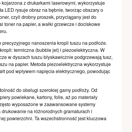
to kojarzona z drukarkami laserowymi, wykorzystuje
a LED rysuje obraz na bębnie, tworząc obszary o
ner, czyli drobny proszek, przyciągany jest do
toner na papier, a wałki grzewcze i dociskowe
eru.
 precyzyjnego nanoszenia kropli tuszu na podłoże.
opli: termiczna (bubble jet) i piezoelektryczna. W
wcze w dyszach tuszu błyskawicznie podgrzewają tusz,
uszu na papier. Metoda piezoelektryczna wykorzystuje
ształt pod wpływem napięcia elektrycznego, powodując
olność do obsługi szerokiej gamy podłoży. Od
ery powlekane, kartony, folie, aż po materiały
ą często wyposażone w zaawansowane systemy
a drukowanie na różnorodnych gramaturach i
rnej powierzchni. Ta wszechstronność jest kluczowa