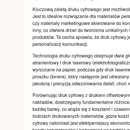
Kluczową zaletą druku cyfrowego jest możliw
Jest to idealne rozwiązanie dla materiałów pers
czy materiały marketingowe skierowane do ko
inny, co otwiera drzwi do tworzenia unikalnyc
produktów. Ta cecha sprawia, że druk cyfrowy j
personalizacji komunikacji.
Technologia druku cyfrowego obejmuje dwie gł
atramentowy i druk laserowy (elektrofotografic
wyrzucane na papier, podczas gdy druk laserow
proszku (tonera), który następnie jest utrwala
jakością i precyzją odwzorowania detali, choć r
Porównując druk cyfrowy z drukiem offsetowym,
nakładów, dostrzegamy fundamentalne różnice.
każdej barwy, co wiąże się z kosztami i czasem
ilościach drukowanych materiałów, gdzie kosz
cyfrowy natomiast jest efektywniejszy ekonomic
koszty przygotowalni i pozwalając na szybkie 