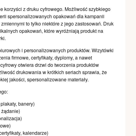
 korzyści z druku cyfrowego. Możliwość szybkiego
serii spersonalizowanych opakowań dla kampanii
 zmiennymi to tylko niektóre z jego zastosowań. Druk
nikalnych opakowań, które wyróżniają produkt na
ki.
iurowych i personalizowanych produktów. Wizytówki
enia firmowe, certyfikaty, dyplomy, a nawet
cyfrowy otwiera drzwi do tworzenia produktów
iwość drukowania w krótkich seriach sprawia, że
iej jakości, spersonalizowane materiały.
ego:
 plakaty, banery)
a żądanie)
onalizacja)
mowe)
ertyfikaty, kalendarze)