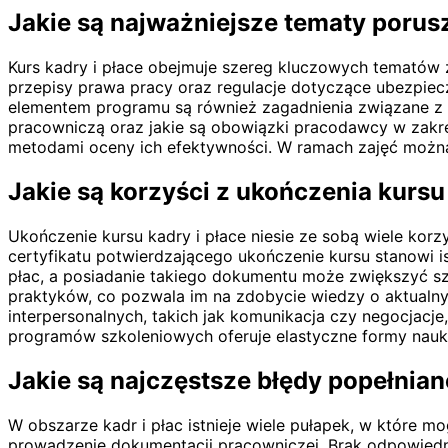
Jakie są najważniejsze tematy porusz
Kurs kadry i płace obejmuje szereg kluczowych tematów
przepisy prawa pracy oraz regulacje dotyczące ubezpiec
elementem programu są również zagadnienia związane z o
pracowniczą oraz jakie są obowiązki pracodawcy w zakres
metodami oceny ich efektywności. W ramach zajęć można
Jakie są korzyści z ukończenia kursu
Ukończenie kursu kadry i płace niesie ze sobą wiele ko
certyfikatu potwierdzającego ukończenie kursu stanowi i
płac, a posiadanie takiego dokumentu może zwiększyć s
praktyków, co pozwala im na zdobycie wiedzy o aktualnyc
interpersonalnych, takich jak komunikacja czy negocjacje
programów szkoleniowych oferuje elastyczne formy nauki,
Jakie są najczęstsze błędy popełnian
W obszarze kadr i płac istnieje wiele pułapek, w które 
prowadzenie dokumentacji pracowniczej. Brak odpowiedn