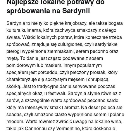
Najlepsze lokalne potrawy do
spróbowania na Sardynii
Sardynia to nie tylko piękne krajobrazy, ale także bogata
kultura kulinarna, która zachwyca smakoszy z całego
świata. Wśród lokalnych potraw, które koniecznie trzeba
spróbować, znajduje się culurgiones, czyli sardyńskie
pierogi wypełnione ziemniakami, serem pecorino oraz
miętą. To danie jest często podawane z sosem
pomidorowym lub masłem. Innym popularnym
specjałem jest porceddu, czyli pieczony prosiak, który
charakteryzuje się soczystym mięsem i chrupiącą
skórką. Jest to tradycyjne danie serwowane podczas
specjalnych okazji i festiwali. Sardynia słynie również z
serów, a szczególnie warto spróbować pecorino sardo,
który ma intensywny smak i aromat. Na deser poleca się
seadas, czyli smażone ciasto wypełnione serem i polane
miodem. Warto również zwrócić uwagę na lokalne wina,
takie jak Cannonau czy Vermentino, które doskonale