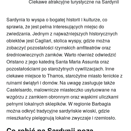
Ciekawe atrakcyjne turystyczne na Sardynii
Sardynia to wyspa o bogatej historii i kulturze, co
sprawia, że jest pełna interesujących miejsc do
zwiedzania. Jednym z najważniejszych historycznych
obiektów jest Cagliari, stolica wyspy, gdzie można
zobaczyć pozostałości rzymskich amfiteatrów oraz
średniowiecznych zamków. Warto również odwiedzić
Oristano z jego katedrą Santa Maria Assunta oraz
pozostałościami po starożytnych cywilizacjach. Inne
ciekawe miejsce to Tharros, starożytne miasto fenickie z
ruinami świątyń i domów. Na uwagę zasługuje także
Castelsardo, malownicze miasteczko usytuowane na
wzgórzu z zamkiem obronnym oraz wąskimi uliczkami
pełnymi lokalnych sklepików. W regionie Barbagia
można odkryć tradycyjne sardyńskie wioski, gdzie
mieszkańcy pielęgnują lokalne zwyczaje i rzemiosło.
Co robić na Sardynii poza