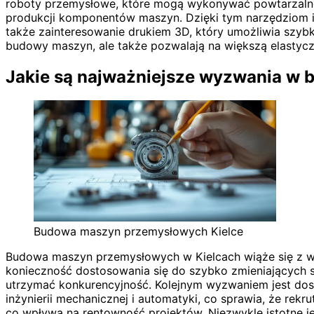
roboty przemysłowe, które mogą wykonywać powtarzalne 
produkcji komponentów maszyn. Dzięki tym narzędziom 
także zainteresowanie drukiem 3D, który umożliwia szybk
budowy maszyn, ale także pozwalają na większą elastyc
Jakie są najważniejsze wyzwania w
Budowa maszyn przemysłowych Kielce
Budowa maszyn przemysłowych w Kielcach wiąże się z wi
konieczność dostosowania się do szybko zmieniających 
utrzymać konkurencyjność. Kolejnym wyzwaniem jest dost
inżynierii mechanicznej i automatyki, co sprawia, że rek
co wpływa na rentowność projektów. Niezwykle istotne 