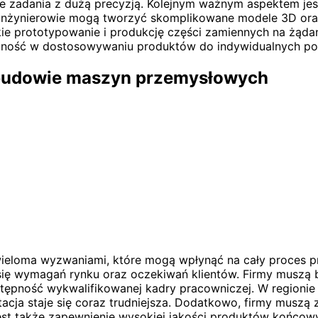
zadania z dużą precyzją. Kolejnym ważnym aspektem jest
inżynierowie mogą tworzyć skomplikowane modele 3D oraz
ie prototypowanie i produkcję części zamiennych na żądani
zność w dostosowywaniu produktów do indywidualnych pot
 budowie maszyn przemysłowych
eloma wyzwaniami, które mogą wpłynąć na cały proces p
się wymagań rynku oraz oczekiwań klientów. Firmy muszą 
ępność wykwalifikowanej kadry pracowniczej. W regionie K
rutacja staje się coraz trudniejsza. Dodatkowo, firmy musz
jest także zapewnienie wysokiej jakości produktów końco