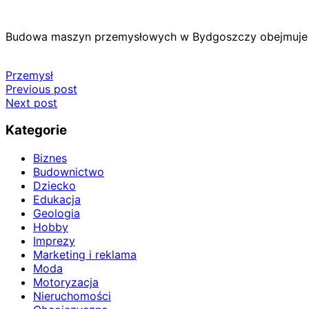
Budowa maszyn przemysłowych w Bydgoszczy obejmuje s
Przemysł
Nawigacja
Previous post
Next post
wpisu
Kategorie
Biznes
Budownictwo
Dziecko
Edukacja
Geologia
Hobby
Imprezy
Marketing i reklama
Moda
Motoryzacja
Nieruchomości