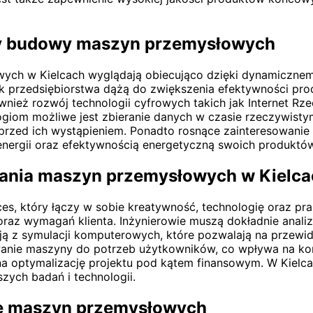
ży budowy maszyn przemysłowych
ych w Kielcach wyglądają obiecująco dzięki dynamiczne
 przedsiębiorstwa dążą do zwiększenia efektywności produ
wnież rozwój technologii cyfrowych takich jak Internet Rze
giom możliwe jest zbieranie danych w czasie rzeczywistym
przed ich wystąpieniem. Ponadto rosnące zainteresowanie 
nergii oraz efektywnością energetyczną swoich produktów
wania maszyn przemysłowych w Kielc
s, który łączy w sobie kreatywność, technologię oraz pr
 oraz wymagań klienta. Inżynierowie muszą dokładnie anali
ją z symulacji komputerowych, które pozwalają na przew
anie maszyny do potrzeb użytkowników, co wpływa na kom
na optymalizację projektu pod kątem finansowym. W Kielca
zych badań i technologii.
ie maszyn przemysłowych