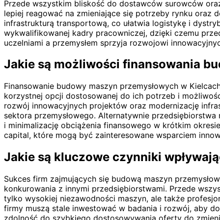
Przede wszystkim bliskość do dostawców surowców oraz 
lepiej reagować na zmieniające się potrzeby rynku oraz 
infrastrukturą transportową, co ułatwia logistykę i dys
wykwalifikowanej kadry pracowniczej, dzięki czemu przeds
uczelniami a przemysłem sprzyja rozwojowi innowacyjnyc
Jakie są możliwości finansowania 
Finansowanie budowy maszyn przemysłowych w Kielcach 
korzystnej opcji dostosowanej do ich potrzeb i możliwo
rozwój innowacyjnych projektów oraz modernizację infras
sektora przemysłowego. Alternatywnie przedsiębiorstwa 
i minimalizację obciążenia finansowego w krótkim okres
capital, które mogą być zainteresowane wsparciem inn
Jakie są kluczowe czynniki wpływaj
Sukces firm zajmujących się budową maszyn przemysłowy
konkurowania z innymi przedsiębiorstwami. Przede wszy
tylko wysokiej niezawodności maszyn, ale także profesj
firmy muszą stale inwestować w badania i rozwój, aby d
zdolność do szybkiego dostosowywania oferty do zmien