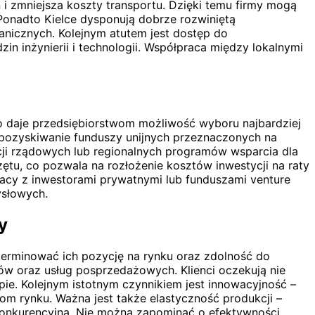
zmniejsza koszty transportu. Dzięki temu firmy mogą
 Ponadto Kielce dysponują dobrze rozwiniętą
anicznych. Kolejnym atutem jest dostęp do
n inżynierii i technologii. Współpraca między lokalnymi
 daje przedsiębiorstwom możliwość wyboru najbardziej
 pozyskiwanie funduszy unijnych przeznaczonych na
acji rządowych lub regionalnych programów wsparcia dla
tu, co pozwala na rozłożenie kosztów inwestycji na raty
racy z inwestorami prywatnymi lub funduszami venture
ysłowych.
y
erminować ich pozycję na rynku oraz zdolność do
w oraz usług posprzedażowych. Klienci oczekują nie
ie. Kolejnym istotnym czynnikiem jest innowacyjność –
m rynku. Ważna jest także elastyczność produkcji –
onkurencyjną. Nie można zapominać o efektywności