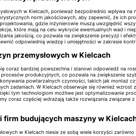
słowych w Kielcach, ponieważ bezpośrednio wpływa na ni
rystycznych norm jakościowych, aby zapewnić, że ich pro
e projektowania, gdzie inżynierowie muszą uwzględnić wszys
ekcje, które mają na celu wykrycie ewentualnych wad i nie
ania jakością, co pozwala na zwiększenie precyzji i efe
ewnić odpowiednią wiedzę i umiejętności w zakresie kontr
szyn przemysłowych w Kielcach
ię coraz bardziej powszechna i stanowi odpowiedź na ro
ję procesów produkcyjnych, co pozwala na zwiększenie sz
konywania powtarzalnych czynności, takich jak montaż c
nych zadaniach. W Kielcach obserwuje się również wzrost 
. Dzięki tym technologiom możliwe jest optymalizowanie p
my coraz częściej wdrażają także rozwiązania związane z I
cji firm budujących maszyny w Kielcac
wych w Kielcach niesie ze sobą wiele korzyści zarówno dla