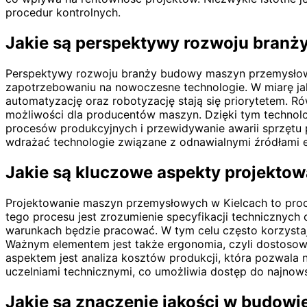
procedur kontrolnych.
Jakie są perspektywy rozwoju bran
Perspektywy rozwoju branży budowy maszyn przemysłow
zapotrzebowaniu na nowoczesne technologie. W miarę jak
automatyzację oraz robotyzację stają się priorytetem. Ró
możliwości dla producentów maszyn. Dzięki tym technolo
procesów produkcyjnych i przewidywanie awarii sprzętu 
wdrażać technologie związane z odnawialnymi źródłami e
Jakie są kluczowe aspekty projekto
Projektowanie maszyn przemysłowych w Kielcach to proce
tego procesu jest zrozumienie specyfikacji technicznych
warunkach będzie pracować. W tym celu często korzysta
Ważnym elementem jest także ergonomia, czyli dostosow
aspektem jest analiza kosztów produkcji, która pozwala 
uczelniami technicznymi, co umożliwia dostęp do najnows
Jakie są znaczenie jakości w budow