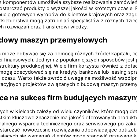
komponentów umożliwia szybsze realizowanie zamówień i 
dostarczać produkty o wyższej jakości w krótszym czasie.
trybucję gotowych wyrobów do klientów krajowych oraz zagr
iębiorstwa mogą zatrudniać specjalistów z różnych dziedzi
h rozwiązań oraz transferowi wiedzy.
budowy maszyn przemysłowych
może odbywać się za pomocą różnych źródeł kapitału, co
ści finansowych. Jednym z popularniejszych sposobów jest
truktury produkcyjnej. Wiele firm korzysta również z dot
mogą zdecydować się na kredyty bankowe lub leasing sprzę
ie czasu. Warto także zwrócić uwagę na możliwość współp
owacyjnych projektów związanych z budową maszyn przem
ące na sukces firm budujących maszyn
ch w Kielcach zależy od wielu czynników, które mogą det
stkim kluczowe znaczenie ma jakość oferowanych produktó
onalnego wsparcia technicznego oraz serwisowego po zakup
ostarczać nowoczesne rozwiązania odpowiadające potrzebo
iających się wymagań klientów może stanowić przewagę k