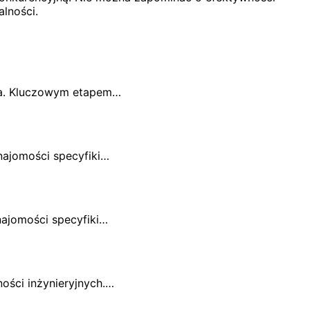
lności.
ia. Kluczowym etapem…
ajomości specyfiki…
ajomości specyfiki…
ści inżynieryjnych.…