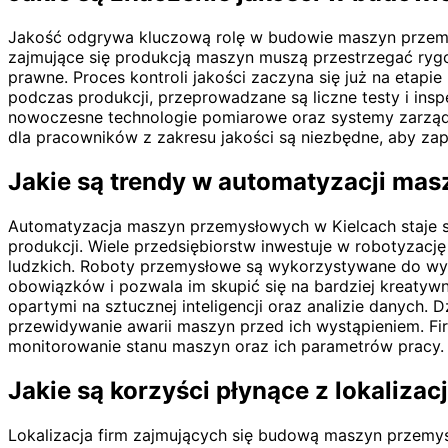
Jakość odgrywa kluczową rolę w budowie maszyn przemy
zajmujące się produkcją maszyn muszą przestrzegać rygo
prawne. Proces kontroli jakości zaczyna się już na etapi
podczas produkcji, przeprowadzane są liczne testy i insp
nowoczesne technologie pomiarowe oraz systemy zarządz
dla pracowników z zakresu jakości są niezbędne, aby zap
Jakie są trendy w automatyzacji ma
Automatyzacja maszyn przemysłowych w Kielcach staje s
produkcji. Wiele przedsiębiorstw inwestuje w robotyzac
ludzkich. Roboty przemysłowe są wykorzystywane do wy
obowiązków i pozwala im skupić się na bardziej kreatyw
opartymi na sztucznej inteligencji oraz analizie danych
przewidywanie awarii maszyn przed ich wystąpieniem. Fir
monitorowanie stanu maszyn oraz ich parametrów pracy.
Jakie są korzyści płynące z lokaliza
Lokalizacja firm zajmujących się budową maszyn przemysło