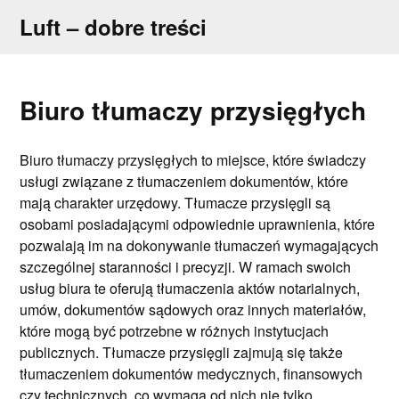
Skip
Luft – dobre treści
to
content
Biuro tłumaczy przysięgłych
Biuro tłumaczy przysięgłych to miejsce, które świadczy
usługi związane z tłumaczeniem dokumentów, które
mają charakter urzędowy. Tłumacze przysięgli są
osobami posiadającymi odpowiednie uprawnienia, które
pozwalają im na dokonywanie tłumaczeń wymagających
szczególnej staranności i precyzji. W ramach swoich
usług biura te oferują tłumaczenia aktów notarialnych,
umów, dokumentów sądowych oraz innych materiałów,
które mogą być potrzebne w różnych instytucjach
publicznych. Tłumacze przysięgli zajmują się także
tłumaczeniem dokumentów medycznych, finansowych
czy technicznych, co wymaga od nich nie tylko