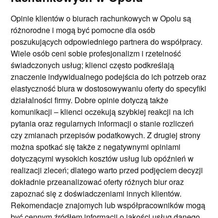
Opinie klientów o biurach rachunkowych w Opolu są
różnorodne i mogą być pomocne dla osób
poszukujących odpowiedniego partnera do współpracy.
Wiele osób ceni sobie profesjonalizm i rzetelność
świadczonych usług; klienci często podkreślają
znaczenie indywidualnego podejścia do ich potrzeb oraz
elastyczność biura w dostosowywaniu oferty do specyfiki
działalności firmy. Dobre opinie dotyczą także
komunikacji – klienci oczekują szybkiej reakcji na ich
pytania oraz regularnych informacji o stanie rozliczeń
czy zmianach przepisów podatkowych. Z drugiej strony
można spotkać się także z negatywnymi opiniami
dotyczącymi wysokich kosztów usług lub opóźnień w
realizacji zleceń; dlatego warto przed podjęciem decyzji
dokładnie przeanalizować oferty różnych biur oraz
zapoznać się z doświadczeniami innych klientów.
Rekomendacje znajomych lub współpracowników mogą
być cennym źródłem informacji o jakości usług danego