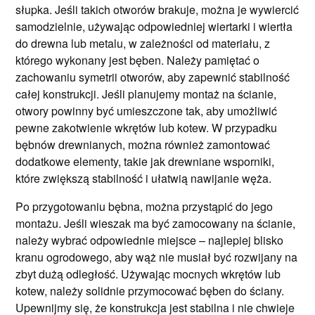
słupka. Jeśli takich otworów brakuje, można je wywiercić
samodzielnie, używając odpowiedniej wiertarki i wiertła
do drewna lub metalu, w zależności od materiału, z
którego wykonany jest bęben. Należy pamiętać o
zachowaniu symetrii otworów, aby zapewnić stabilność
całej konstrukcji. Jeśli planujemy montaż na ścianie,
otwory powinny być umieszczone tak, aby umożliwić
pewne zakotwienie wkrętów lub kotew. W przypadku
bębnów drewnianych, można również zamontować
dodatkowe elementy, takie jak drewniane wsporniki,
które zwiększą stabilność i ułatwią nawijanie węża.
Po przygotowaniu bębna, można przystąpić do jego
montażu. Jeśli wieszak ma być zamocowany na ścianie,
należy wybrać odpowiednie miejsce – najlepiej blisko
kranu ogrodowego, aby wąż nie musiał być rozwijany na
zbyt dużą odległość. Używając mocnych wkrętów lub
kotew, należy solidnie przymocować bęben do ściany.
Upewnijmy się, że konstrukcja jest stabilna i nie chwieje