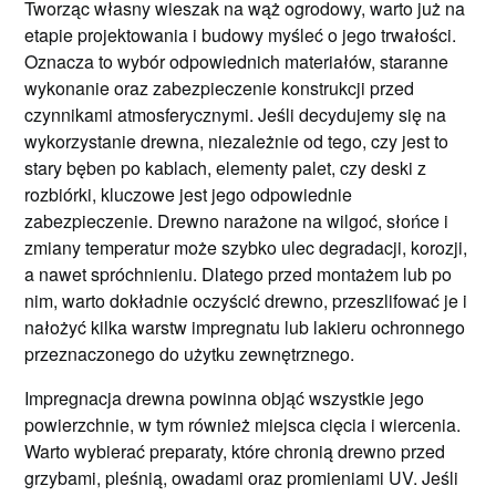
Tworząc własny wieszak na wąż ogrodowy, warto już na
etapie projektowania i budowy myśleć o jego trwałości.
Oznacza to wybór odpowiednich materiałów, staranne
wykonanie oraz zabezpieczenie konstrukcji przed
czynnikami atmosferycznymi. Jeśli decydujemy się na
wykorzystanie drewna, niezależnie od tego, czy jest to
stary bęben po kablach, elementy palet, czy deski z
rozbiórki, kluczowe jest jego odpowiednie
zabezpieczenie. Drewno narażone na wilgoć, słońce i
zmiany temperatur może szybko ulec degradacji, korozji,
a nawet spróchnieniu. Dlatego przed montażem lub po
nim, warto dokładnie oczyścić drewno, przeszlifować je i
nałożyć kilka warstw impregnatu lub lakieru ochronnego
przeznaczonego do użytku zewnętrznego.
Impregnacja drewna powinna objąć wszystkie jego
powierzchnie, w tym również miejsca cięcia i wiercenia.
Warto wybierać preparaty, które chronią drewno przed
grzybami, pleśnią, owadami oraz promieniami UV. Jeśli