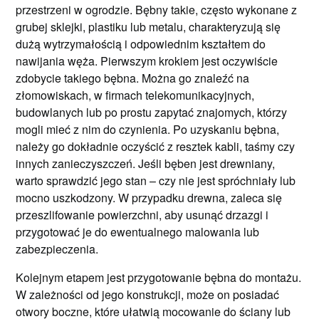
przestrzeni w ogrodzie. Bębny takie, często wykonane z
grubej sklejki, plastiku lub metalu, charakteryzują się
dużą wytrzymałością i odpowiednim kształtem do
nawijania węża. Pierwszym krokiem jest oczywiście
zdobycie takiego bębna. Można go znaleźć na
złomowiskach, w firmach telekomunikacyjnych,
budowlanych lub po prostu zapytać znajomych, którzy
mogli mieć z nim do czynienia. Po uzyskaniu bębna,
należy go dokładnie oczyścić z resztek kabli, taśmy czy
innych zanieczyszczeń. Jeśli bęben jest drewniany,
warto sprawdzić jego stan – czy nie jest spróchniały lub
mocno uszkodzony. W przypadku drewna, zaleca się
przeszlifowanie powierzchni, aby usunąć drzazgi i
przygotować je do ewentualnego malowania lub
zabezpieczenia.
Kolejnym etapem jest przygotowanie bębna do montażu.
W zależności od jego konstrukcji, może on posiadać
otwory boczne, które ułatwią mocowanie do ściany lub