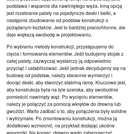
podstawa i wsparcie dla nawiniętego węża. Inną opcją
jest rozebranie palety na pojedyncze deski i belki, a
następnie zbudowanie od podstaw konstrukcji o
pożądanym kształcie. Jest to bardziej pracochłonne, ale
daje większą swobodę w projektowaniu.
Po wybraniu metody konstrukcji, przystępujemy do
cięcia i formowania elementów. Jeśli budujemy stojak z
całej palety, zazwyczaj wystarczy ją odpowiednio
przyciąć i ustabilizować. Jeśli jednak decydujemy się na
budowę od podstaw, należy starannie wymierzyć i
dociąć deski, aby stworzyć stabilną ramę. Kluczowe jest,
aby konstrukcja była na tyle szeroka, aby swobodnie
pomieścić nawinięty wąż. Po wycięciu elementów,
należy je połączyć za pomocą wkrętów do drewna lub
gwoździ. Warto zadbać o to, aby połączenia były solidne
i wytrzymałe. Po zmontowaniu konstrukcji, można ją
dodatkowo wzmocnić, na przykład dodając ukośne
wsporniki. Na koniec, drewno warto zabezpieczyć