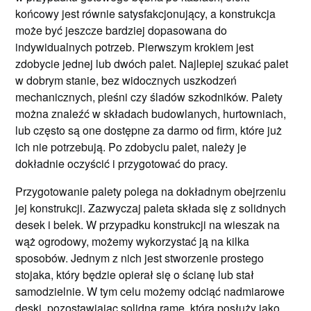
końcowy jest równie satysfakcjonujący, a konstrukcja
może być jeszcze bardziej dopasowana do
indywidualnych potrzeb. Pierwszym krokiem jest
zdobycie jednej lub dwóch palet. Najlepiej szukać palet
w dobrym stanie, bez widocznych uszkodzeń
mechanicznych, pleśni czy śladów szkodników. Palety
można znaleźć w składach budowlanych, hurtowniach,
lub często są one dostępne za darmo od firm, które już
ich nie potrzebują. Po zdobyciu palet, należy je
dokładnie oczyścić i przygotować do pracy.
Przygotowanie palety polega na dokładnym obejrzeniu
jej konstrukcji. Zazwyczaj paleta składa się z solidnych
desek i belek. W przypadku konstrukcji na wieszak na
wąż ogrodowy, możemy wykorzystać ją na kilka
sposobów. Jednym z nich jest stworzenie prostego
stojaka, który będzie opierał się o ścianę lub stał
samodzielnie. W tym celu możemy odciąć nadmiarowe
deski, pozostawiając solidną ramę, która posłuży jako