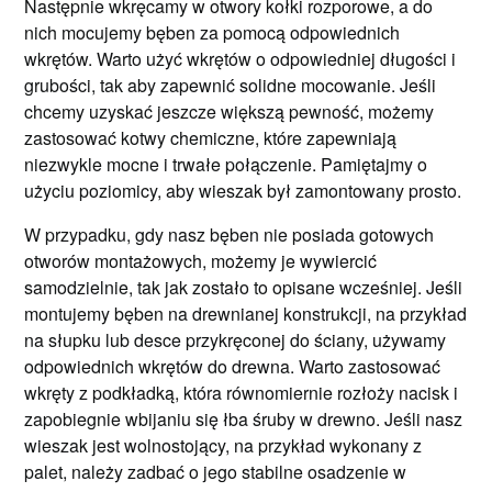
Następnie wkręcamy w otwory kołki rozporowe, a do
nich mocujemy bęben za pomocą odpowiednich
wkrętów. Warto użyć wkrętów o odpowiedniej długości i
grubości, tak aby zapewnić solidne mocowanie. Jeśli
chcemy uzyskać jeszcze większą pewność, możemy
zastosować kotwy chemiczne, które zapewniają
niezwykle mocne i trwałe połączenie. Pamiętajmy o
użyciu poziomicy, aby wieszak był zamontowany prosto.
W przypadku, gdy nasz bęben nie posiada gotowych
otworów montażowych, możemy je wywiercić
samodzielnie, tak jak zostało to opisane wcześniej. Jeśli
montujemy bęben na drewnianej konstrukcji, na przykład
na słupku lub desce przykręconej do ściany, używamy
odpowiednich wkrętów do drewna. Warto zastosować
wkręty z podkładką, która równomiernie rozłoży nacisk i
zapobiegnie wbijaniu się łba śruby w drewno. Jeśli nasz
wieszak jest wolnostojący, na przykład wykonany z
palet, należy zadbać o jego stabilne osadzenie w