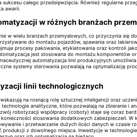
a sukcesu całego przedsięwzięcia. Również regularne prze
a awarii.
tomatyzacji w różnych branżach przem
nie w wielu branżach przemysłowych, co przyczynia się do 
ystywane do montażu pojazdów, spawania oraz lakierowani
muje procesy pakowania, etykietowania oraz kontroli jako
automatyzacja jest stosowana do montażu komponentów or
rmaceutycznej automatyzacja linii produkcyjnych umożliwi
yczne systemy sterowania pozwalają na optymalizację pro
zacji linii technologicznych
 wskazują na rosnącą rolę sztucznej inteligencji oraz uc
technologie analityczne, które pozwalają na zbieranie i a
wój robotyzacji współpracy (coboty) staje się coraz bard
 konieczności stosowania dodatkowych zabezpieczeń. W k
owywanie i przetwarzanie dużych ilości danych w czasie r
rodukcji z dowolnego miejsca. Inwestycje w technologie I
aszyn oraz ich optymalizacja na bieżąco.