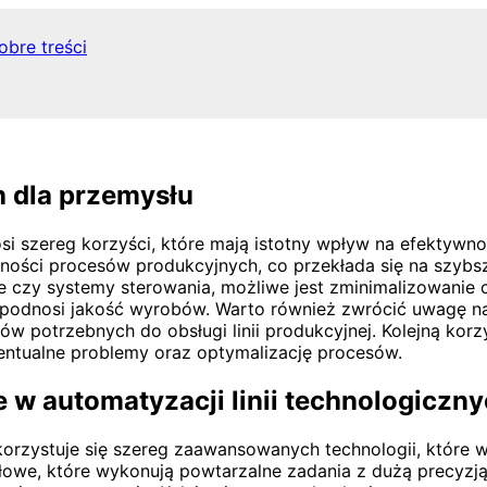
obre treści
h dla przemysłu
si szereg korzyści, które mają istotny wpływ na efektywn
ności procesów produkcyjnych, co przekłada się na szyb
e czy systemy sterowania, możliwe jest zminimalizowanie
o podnosi jakość wyrobów. Warto również zwrócić uwagę n
w potrzebnych do obsługi linii produkcyjnej. Kolejną korz
entualne problemy oraz optymalizację procesów.
 w automatyzacji linii technologiczn
korzystuje się szereg zaawansowanych technologii, które 
owe, które wykonują powtarzalne zadania z dużą precyzj