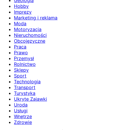
Geologia
Hobby
Imprezy
Marketing i reklama
Moda
Motoryzacja
Nieruchomości
Obcojęzyczne
Praca
Prawo
Przemysł
Rolnictwo
Sklepy
Sport
Technologia
Transport
Turystyka
Ukryte Zajawki
Uroda
Usługi
Wnętrze
Zdrowie