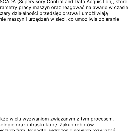
SCADA (Supervisory Control and Data Acquisition), które
arametry pracy maszyn oraz reagować na awarie w czasie
ary działalności przedsiębiorstwa i umożliwiają
e maszyn i urządzeń w sieci, co umożliwia zbieranie
a także wielu wyzwaniom związanym z tym procesem.
logie oraz infrastrukturę. Zakup robotów
jszych firm. Ponadto, wdrożenie nowych rozwiązań