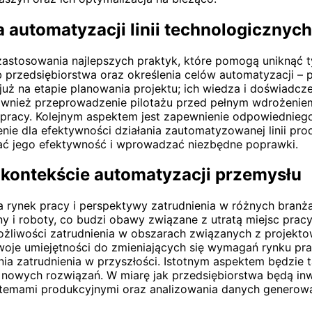
a automatyzacji linii technologicznych
zastosowania najlepszych praktyk, które pomogą uniknąć 
 przedsiębiorstwa oraz określenia celów automatyzacji – 
uż na etapie planowania projektu; ich wiedza i doświadc
ównież przeprowadzenie pilotażu przed pełnym wdrożeniem
pracy. Kolejnym aspektem jest zapewnienie odpowiednieg
enie dla efektywności działania zautomatyzowanej linii pr
ać jego efektywność i wprowadzać niezbędne poprawki.
 kontekście automatyzacji przemysłu
a rynek pracy i perspektywy zatrudnienia w różnych branż
y i roboty, co budzi obawy związane z utratą miejsc pra
 możliwości zatrudnienia w obszarach związanych z proje
oje umiejętności do zmieniających się wymagań rynku pra
ia zatrudnienia w przyszłości. Istotnym aspektem będzie t
ę nowych rozwiązań. W miarę jak przedsiębiorstwa będą i
temami produkcyjnymi oraz analizowania danych generowa