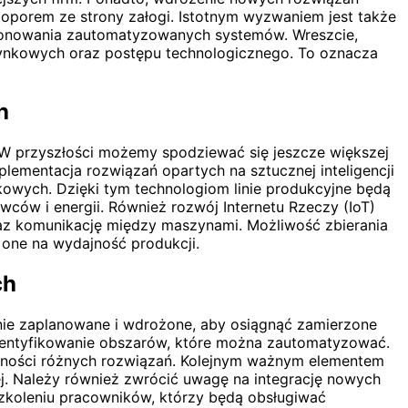
 oporem ze strony załogi. Istotnym wyzwaniem jest także
cjonowania zautomatyzowanych systemów. Wreszcie,
ynkowych oraz postępu technologicznego. To oznacza
h
h. W przyszłości możemy spodziewać się jeszcze większej
ementacja rozwiązań opartych na sztucznej inteligencji
owych. Dzięki tym technologiom linie produkcyjne będą
ów i energii. Również rozwój Internetu Rzeczy (IoT)
raz komunikację między maszynami. Możliwość zbierania
one na wydajność produkcji.
ch
nnie zaplanowane i wdrożone, aby osiągnąć zamierzone
zidentyfikowanie obszarów, które można zautomatyzować.
wności różnych rozwiązań. Kolejnym ważnym elementem
nej. Należy również zwrócić uwagę na integrację nowych
szkoleniu pracowników, którzy będą obsługiwać