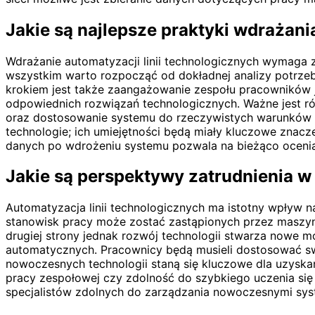
Jakie są najlepsze praktyki wdrażani
Wdrażanie automatyzacji linii technologicznych wymaga 
wszystkim warto rozpocząć od dokładnej analizy potrzeb
krokiem jest także zaangażowanie zespołu pracowników j
odpowiednich rozwiązań technologicznych. Ważne jest r
oraz dostosowanie systemu do rzeczywistych warunków 
technologie; ich umiejętności będą miały kluczowe znacz
danych po wdrożeniu systemu pozwala na bieżąco oceni
Jakie są perspektywy zatrudnienia w
Automatyzacja linii technologicznych ma istotny wpływ n
stanowisk pracy może zostać zastąpionych przez maszyn
drugiej strony jednak rozwój technologii stwarza nowe
automatycznych. Pracownicy będą musieli dostosować sw
nowoczesnych technologii staną się kluczowe dla uzyskan
pracy zespołowej czy zdolność do szybkiego uczenia si
specjalistów zdolnych do zarządzania nowoczesnymi sys