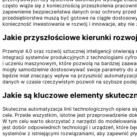
często wiąże się z koniecznością przeszkolenia pracowni
zapewnienie bezpieczeństwa danych oraz ochrony przed
przedsiębiorstwa muszą być gotowe na ciągłe dostosow
konieczność inwestowania w rozwój i innowacje, aby nie 
Jakie przyszłościowe kierunki rozwoj
Przemysł 4.0 oraz rozwój sztucznej inteligencji otwieraj
integracji systemów produkcyjnych z technologiami cyfr
i uczeniu maszynowym, które pozwolą na bardziej zaawa
mogły samodzielnie dostosowywać swoje parametry do akt
będzie miał znaczący wpływ na przyszłość automatyzacj
danych w czasie rzeczywistym pozwoli na szybsze podej
Jakie są kluczowe elementy skuteczn
Skuteczna automatyzacja linii technologicznych opiera s
cele. Przede wszystkim, istotne jest przeprowadzenie d
W tym celu warto skorzystać z narzędzi do modelowania
jest dobór odpowiednich technologii i urządzeń, które b
systemów z istniejącymi rozwiązaniami, aby zapewnić pł