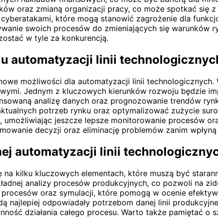
ków oraz zmianą organizacji pracy, co może spotkać się z
 cyberatakami, które mogą stanowić zagrożenie dla funk
ywanie swoich procesów do zmieniających się warunków r
zostać w tyle za konkurencją.
u automatyzacji linii technologicznyc
ą nowe możliwości dla automatyzacji linii technologicznyc
owymi. Jednym z kluczowych kierunków rozwoju będzie impl
nsowaną analizę danych oraz prognozowanie trendów rynk
ualnych potrzeb rynku oraz optymalizować zużycie surowc
i, umożliwiając jeszcze lepsze monitorowanie procesów o
mowanie decyzji oraz eliminację problemów zanim wpłyną 
ej automatyzacji linii technologiczny
ię na kilku kluczowych elementach, które muszą być stara
okładnej analizy procesów produkcyjnych, co pozwoli na 
 procesów oraz symulacji, które pomogą w ocenie efekty
ędą najlepiej odpowiadały potrzebom danej linii produkcyj
ynność działania całego procesu. Warto także pamiętać o 