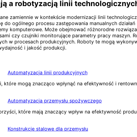
ą a robotyzacją linii technologicznyc
ne zamiennie w kontekście modernizacji linii technologic
ię do ogólnego procesu zastępowania manualnych działań 
emy komputerowe. Może obejmować różnorodne rozwiązani
ami czy czujniki monitorujące parametry pracy maszyn. Rob
ych w procesach produkcyjnych. Roboty te mogą wykonywa
ydajność i jakość produkcji.
Automatyzacja linii produkcyjnych
ści, które mogą znacząco wpłynąć na efektywność i rentow
Automatyzacja przemysłu spożywczego
rzyści, które mają znaczący wpływ na efektywność produk
Konstrukcje stalowe dla przemysłu