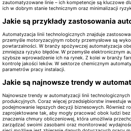
zautomatyzowane linie – ich kompetencje są kluczowe dl
ich w dobrym stanie technicznym oraz minimalizacji ryzyk
Jakie są przykłady zastosowania au
Automatyzacja linii technologicznych znajduje zastosowa
przemyśle motoryzacyjnym roboty przemysłowe są wykorz
powtarzalności. W branży spożywczej automatyzacja obej
zmniejsza ryzyko błędów. W przemyśle elektronicznym 
szybsze wprowadzenie ich na rynek. Z kolei w branży fa
kontrolę jakości leków. W sektorze chemicznym automat
parametrów pracy instalacji.
Jakie są najnowsze trendy w automaty
Najnowsze trendy w automatyzacji linii technologicznych
produkcyjnych. Coraz więcej przedsiębiorstw inwestuje w 
podejmowanie lepszych decyzji biznesowych. Również roz
zaprojektowane tak, aby mogły pracować obok ludzi bez
znaczenia chmury obliczeniowej, która umożliwia przech
zarządzać swoimi zasobami oraz monitorować wydajność p
sieci możliwe jest zbieranie danych dotyczących pracy m