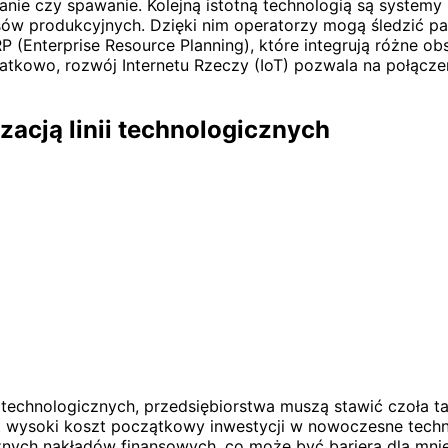
nie czy spawanie. Kolejną istotną technologią są systemy 
sów produkcyjnych. Dzięki nim operatorzy mogą śledzić p
Enterprise Resource Planning), które integrują różne obsz
kowo, rozwój Internetu Rzeczy (IoT) pozwala na połączeni
acją linii technologicznych
ii technologicznych, przedsiębiorstwa muszą stawić czoł
 wysoki koszt początkowy inwestycji w nowoczesne techno
ch nakładów finansowych, co może być barierą dla mnie